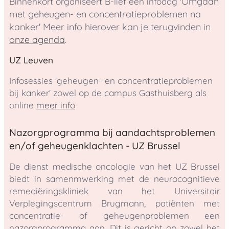
Omgaan
Binnenkort organiseert B-lief een infodag '
met geheugen- en concentratieproblemen na
kanker
' Meer info hierover kan je terugvinden in
onze agenda
.
UZ Leuven
Infosessies 'geheugen- en concentratieproblemen
bij kanker' zowel op de campus Gasthuisberg als
online
meer info
Nazorgprogramma bij aandachtsproblemen
en/of geheugenklachten - UZ Brussel
De dienst medische oncologie van het UZ Brussel
biedt in samenmwerking met de neurocognitieve
remediëringskliniek van het Universitair
Verplegingscentrum Brugmann, patiënten met
concentratie- of geheugenproblemen een
nazorgprogramma aan. Dit is gericht op zowel het