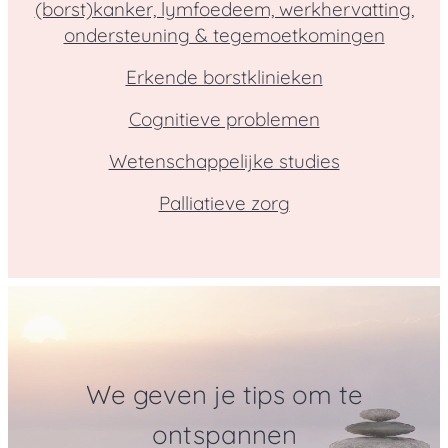
(borst)kanker, lymfoedeem, werkhervatting,
ondersteuning & tegemoetkomingen
Erkende borstklinieken
Cognitieve problemen
Wetenschappelijke studies
Palliatieve zorg
We geven je tips om te
ontspannen